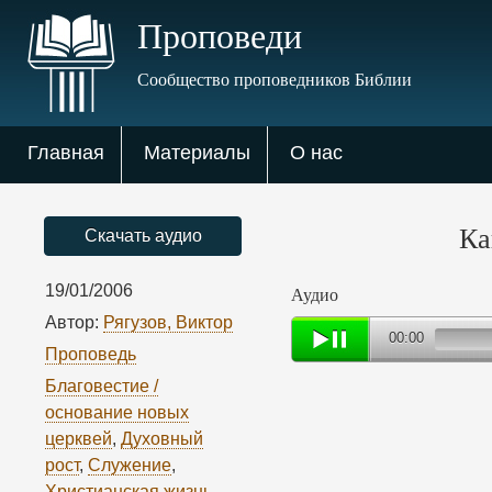
Проповеди
Сообщество проповедников Библии
Главная
Материалы
О нас
Ка
Скачать аудио
19/01/2006
Аудио
Автор:
Рягузов, Виктор
00:00
Проповедь
Благовестие /
основание новых
церквей
,
Духовный
рост
,
Служение
,
Христианская жизнь