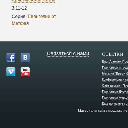
3:11-12
Серия:
Евангелие от
Матфея
Связаться с нами
ССЫЛКИ
Блог Алексея Пр
Проповеди и труд
Магазин "Время б
Конференции и с
Сайт церкви «Пр
Проповеди Джона
Проповеди Алекс
Еще полезные сс
Материалы сайта продаже не