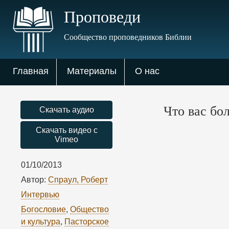
Проповеди
Сообщество проповедников Библии
Главная
Материалы
О нас
Что вас бо
Скачать аудио
Скачать видео с
Vimeo
01/10/2013
Автор:
Спраул, Роберт
Интервью
Богословие
,
Общество
и культура
,
Пасторское