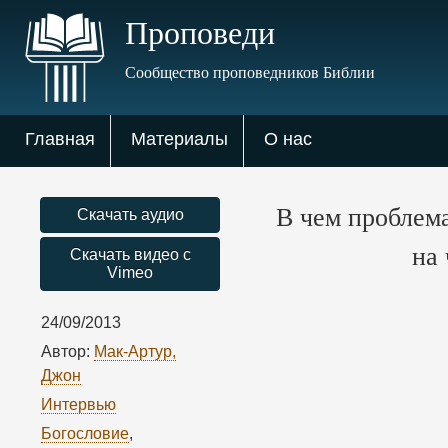
Проповеди
Сообщество проповедников Библии
Главная
Материалы
О нас
В чем проблема
Скачать аудио
на
Скачать видео с
Vimeo
24/09/2013
Автор:
Мак-Артур,
Джон
Интервью
Богословие
,