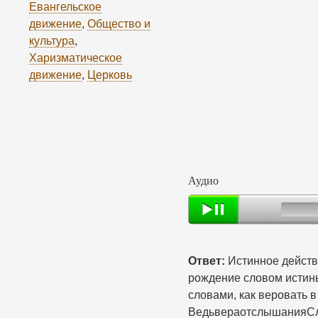
Евангельское
движение
,
Общество и
культура
,
Харизматическое
движение
,
Церковь
Аудио
Audio
Ответ:
Истинное действ
рождение словом истины
словами, как веровать 
ВедьвераотслышанияСл